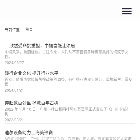
Toggl
navig
首页
当前位置:
欣然受命挑重担，巾帼岂能让须眉
巾帼风采，美丽绽放。古往今来，人们从不吝啬将各种寓意美好的词赋予女
性。...
2024/03/27
践行企业文化 提升行业水平
近期，随着国家疫情防控政策的调整，各行各业也逐步复苏，重焕新生。绿友
集...
2024/01/21
奔赴数百公里 拯救百年古树
2022 年 1 月 10 日，广州市林业和园林局在其官网正式发布了《广州市城市
树...
2023/03/21
迪尔设备助力上海美巡赛
6月初,继海口、广州、武汉三站之后，东西长、南北狭、宛如春蚕的沪人氧吧